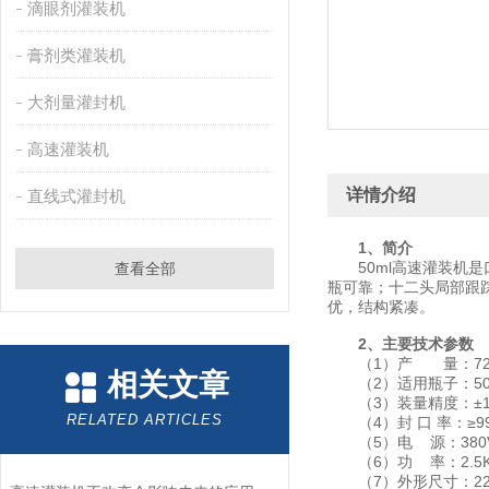
滴眼剂灌装机
膏剂类灌装机
大剂量灌封机
高速灌装机
详情介绍
直线式灌封机
1、简介
50ml高速灌装机是
查看全部
瓶可靠；十二头局部跟
优，结构紧凑。
2、主要技术参数
（1）产 量：7200~
相关文章
（2）适用瓶子：50
（3）装量精度：±1
RELATED ARTICLES
（4）封 口 率：≥9
（5）电 源：380V
（6）功 率：2.5K
（7）外形尺寸：2200×