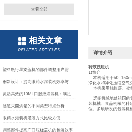
查看全部
相关文章
RELATED ARTICLES
详情介绍
转鼓洗瓶机
塑料瓶行星旋盖机的部件调整用户需学会
1)简介
本机适用于50- 15
创新设计：提高眼药水灌装机效率与产量的策略
净化水和净化压缩空气交
本机采用触摸屏、变频
灵活高效的10ML口服液灌装机：满足多样化市场需求
远杨机械地处祖国的黄
装机械、食品机械的科
隧道灭菌烘箱的不同类型特点分析
位。多项研发的包装机
眼药水灌装机灌装方式比较方便
调整部件提高广口瓶旋盖机的包装效率