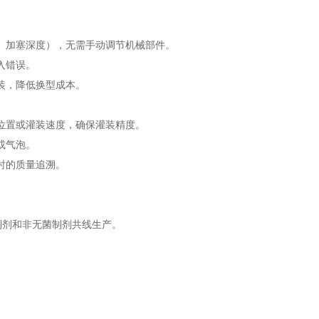
加塞深度），无需手动调节机械部件。
入错误。
装，降低换型成本。
位置或灌装速度，确保灌装精度。
或气泡。
时的质量追溯。
。
制剂和非无菌制剂共线生产。
。