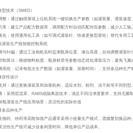
型技术（SMED）
：通过触摸屏或上位机系统一键切换生产参数（如灌装量、灌装速度、
：建立产品配方数据库，调用配方时自动匹配对应参数，减少人工输
：使用通用化工具（如可调式灌装针、快速更换型星轮）替代专用工
灌装生产线智能控制系统
纠偏：通过工业相机实时监测瓶身位置、液位高度，自动调整灌装针
算法：根据物料粘度、瓶身材质等参数动态优化灌装压力，避免飞溅
统：记录每批次生产数据（如灌装量、加塞时间），支持多品种生产
兼容性设计
：通过更换灌装泵和加塞机构，适应水剂、粉剂、冻干粉等不同剂型
采用层流罩、RABS或隔离器技术，满足不同洁净度要求，支持无菌
瓶灌装生产线应用场景：灵活性的实际价值
多品种生产
药、特药等高附加值产品通常采用小批量生产模式，需频繁切换品种
性生产线可减少设备闲置时间，降低单位产品成本。