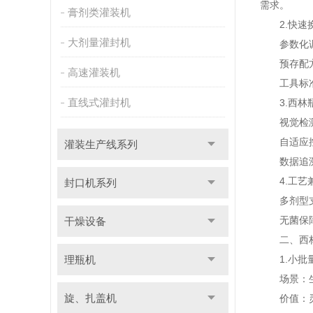
需求。
膏剂类灌装机
2.快速换
大剂量灌封机
参数化调整
预存配方库
高速灌装机
工具标准化
直线式灌封机
3.西林瓶
视觉检测与
自适应控制
灌装生产线系列
数据追溯系
4.工艺
封口机系列
多剂型支持
无菌保障：
干燥设备
二、西林
理瓶机
1.小批量
场景：生物
旋、扎盖机
价值：灵活