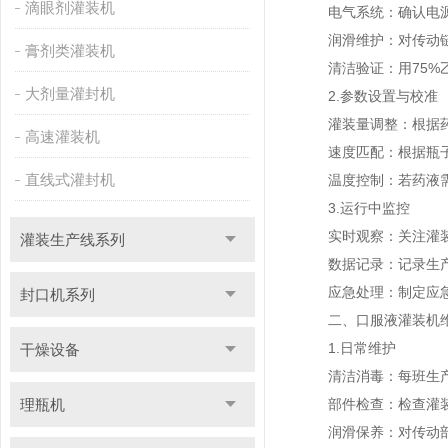
滴眼剂灌装机
电气系统：确认电源、
润滑维护：对传动链
膏剂类灌装机
清洁验证：用75%乙
大剂量灌封机
2.参数设置与校准
灌装量调整：根据药品
高速灌装机
速度匹配：根据瓶子规
直线式灌封机
温度控制：若药液需
3.运行中监控
实时观察：关注灌装量
灌装生产线系列
数据记录：记录生产批
应急处理：制定应急预
封口机系列
二、口服液灌装机维
1.日常维护
干燥设备
清洁消毒：每班生产结
理瓶机
部件检查：检查灌装
润滑保养：对传动部