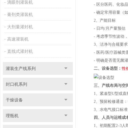
滴眼剂灌装机
- 区分医药、化妆品
- 确定常用容量（如30
膏剂类灌装机
2、产能目标
大剂量灌封机
- 日均/月产量预估（如
- 考虑季节性波动，预
高速灌装机
3、洁净与合规要求
直线式灌封机
- 医药/医疗器械类需G
- 明确是否需无菌灌
灌装生产线系列
二、设备选型：
性
封口机系列
三、产线布局与空
1、紧凑型U型或直线
干燥设备
2、预留检修通道：设
3、水电气接口标准化：提
理瓶机
四、人员与运维成
1、初期配置2–3人