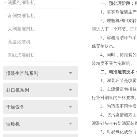
滴眼剂灌装机
一、预处理阶段：
1、喷雾剂灌装生产线
膏剂类灌装机
2、理瓶机利用旋转的
大剂量灌封机
距进入下一个环节。理瓶
3、容器清洁环节采用
高速灌装机
保无菌状态。
直线式灌封机
4、同时，待灌装的药
装精度不受气泡影响。
二、精准灌装技术
灌装生产线系列
1、灌装环节是喷雾剂
2、主流量泵包括柱塞
封口机系列
行业对剂量的严格要求
3、为适应不同性质液
干燥设备
4、防污染措施方面，
理瓶机
灌装针头带有防滴漏装
5、对易氧化成分（如