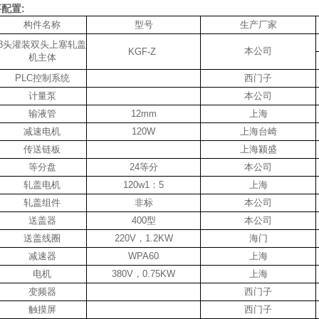
配置:
构件名称
型号
生产厂家
8头灌装双头上塞轧盖
本公司
KGF-Z
机主体
PLC控制系统
西门子
计量泵
本公司
输液管
12mm
上海
减速电机
120W
上海台崎
传送链板
上海颍盛
等分盘
24等分
本公司
轧盖电机
120w1：5
上海
轧盖组件
非标
本公司
送盖器
400型
本公司
送盖线圈
220V，1.2KW
海门
减速器
WPA60
上海
电机
380V，0.75KW
上海
变频器
西门子
触摸屏
西门子