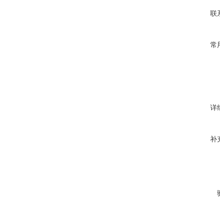
联
常
详
补