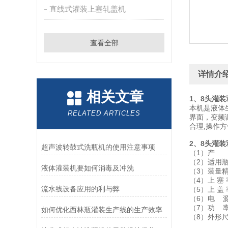
直线式灌装上塞轧盖机
查看全部
详情介
相关文章
1、8头灌
本机是液体
RELATED ARTICLES
界面，变频
合理,操作
2、8头灌
超声波转鼓式洗瓶机的使用注意事项
（1）产 量
（2）适用瓶
液体灌装机要如何消毒及冲洗
（3）装量精
（4）上 塞 
流水线设备应用的利与弊
（5）上 盖 
（6）电 源
（7）功 率：
如何优化西林瓶灌装生产线的生产效率
（8）外形尺寸