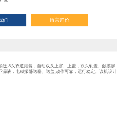
厂家
我们
留言询价
式输送,8头双道灌装，自动双头上塞、上盖，双头轧盖。触摸屏
不漏液，电磁振荡送塞、送盖,动作可靠，运行稳定。该机设计