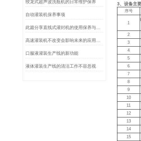
绞龙式超声波洗瓶机的日常维护保养
3、设备主要
序号
自动灌装机保养事项
1
此篇分享直线式灌封机的使用保养与安装
2
高速灌装机不改变会影响未来的应用结果
3
4
口服液灌装生产线的新功能
5
液体灌装生产线的清洁工作不容忽视
6
7
8
9
10
11
12
13
14
15