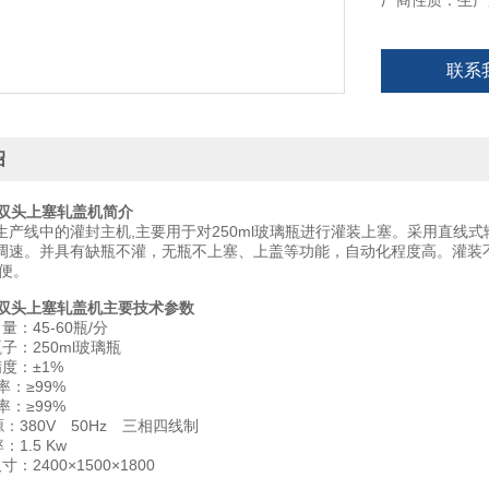
厂商性质：生产
联系
绍
装双头上塞轧盖机简介
生产线中的灌封主机,主要用于对250ml玻璃瓶进行灌装上塞。采用直线
调速。并具有缺瓶不灌，无瓶不上塞、上盖等功能，自动化程度高。灌装
方便。
装双头上塞轧盖机主要技术参数
：45-60瓶/分
子：250ml玻璃瓶
度：±1%
率：≥99%
率：≥99%
：380V 50Hz 三相四线制
1.5 Kw
：2400×1500×1800