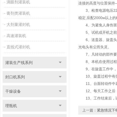
滴眼剂灌装机
连接的高度与位置保持
3、检查电源电压220V
膏剂类灌装机
稳定,应配2000w以上
大剂量灌封机
4、为避免人身伤害，
5、试机或开机之前
高速灌装机
6、送盖器、旋盖头、
直线式灌封机
光电头有尘而失灵。
7、凡转动的部件要定
8、本机在使用过程中
灌装生产线系列
9、在旋盖工作中，不
10、旋盖过程中有倒
封口机系列
11、台面转动件中若
12、每天工作之后﹐
干燥设备
13、工作结束后，请
理瓶机
上一篇：
紧急情况下