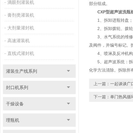
滴眼剂灌装机
部分组成。
CXP型超声波洗瓶
膏剂类灌装机
1、拆卸进瓶转盘；
大剂量灌封机
2、拆卸拨轮、拨轮
3、水气系统的维修：
高速灌装机
及阀件，并编号标记。
直线式灌封机
4、喷淋及反冲机构的
5、超声波系统：拆卸
化学方法清除。拆除所
灌装生产线系列
上一篇：
一起谈谈广
封口机系列
下一篇：
单门热风循
干燥设备
理瓶机