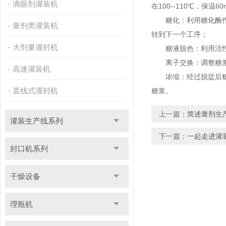
滴眼剂灌装机
在100--110℃，保温
糖化：利用糖化酶作用
膏剂类灌装机
转到下一个工序；
大剂量灌封机
糖液脱色：利用活性炭
离子交换：调整糖浆温
高速灌装机
浓缩：经过脱盐后糖浆
直线式灌封机
糖浆。
上一篇：
简述膏剂生
灌装生产线系列
下一篇：
一起走进灌
封口机系列
干燥设备
理瓶机