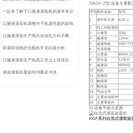
3)KGF-Z型 设备主要配
一起来了解下口服液灌装机的基本常识
序号
构件名称
型号
灌封机主体
1
KGF-Z
口服液灌装机调整对于机器性能的影响
2
PLC控制系统
3
计量泵
定制
口服液灌装生产线向自动化方向不断发展壮大
4
输液管
12mm
5
减速电机
100YYJ
烘灌联动线的洗瓶机常见问题分析
6
传送链板
7
分度器
80HH-1
口服液灌装生产线真正意义上体现从产品物料到成品一次完成
8
等分盘
12等分
9
减速器
WPA60
10
电机
220V，0
液体灌装机要如何消毒及冲洗
11
变频器
12
触摸屏
13
断路器
14
气动元件
15
主要传动部件
16
主要零部件
4) 设备平面示意图
KGF系列
自流式灌装旋