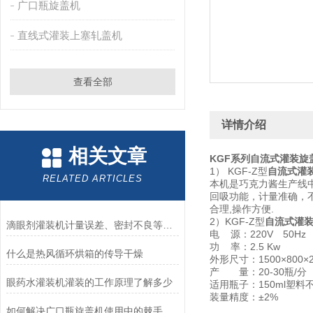
广口瓶旋盖机
直线式灌装上塞轧盖机
查看全部
详情介绍
相关文章
KGF系列
自流式灌装旋
1） KGF-Z型
自流式灌
RELATED ARTICLES
本机是巧克力酱生产线中
回吸功能，计量准确，
合理,操作方便.
2）KGF-Z型
自流式灌
滴眼剂灌装机计量误差、密封不良等解决方案
电 源：220V 50Hz
功 率：2.5 Kw
什么是热风循环烘箱的传导干燥
外形尺寸：1500×800×2
产 量：20-30瓶/分
眼药水灌装机灌装的工作原理了解多少
适用瓶子：150ml塑料
装量精度：±2%
如何解决广口瓶旋盖机使用中的棘手问题