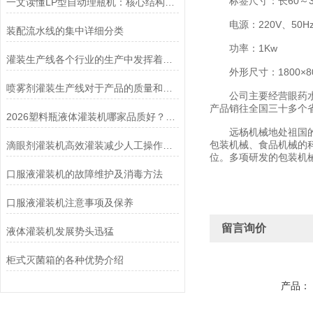
标签尺寸：长60～30
一文读懂LP型自动理瓶机：核心结构与实用优势全解析
电源：220V、50H
装配流水线的集中详细分类
功率：1Kw
灌装生产线各个行业的生产中发挥着很重要的作用
外形尺寸：1800×800
喷雾剂灌装生产线对于产品的质量和生产的效率起到了决定性的作用
公司主要经营眼药水灌
产品销往全国三十多个
2026塑料瓶液体灌装机哪家品质好？老牌设备制造厂商介绍
远杨机械地处祖国的黄
包装机械、食品机械的
滴眼剂灌装机高效灌装减少人工操作的时间和劳动强度
位。多项研发的包装机
口服液灌装机的故障维护及消毒方法
口服液灌装机注意事项及保养
留言询价
液体灌装机发展势头迅猛
柜式灭菌箱的各种优势介绍
产品：