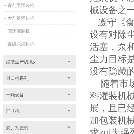
膏剂类灌装机
械设备之
大剂量灌封机
遵守《食
高速灌装机
设有对除
直线式灌封机
活塞，泵和
尘力目标
灌装生产线系列
没有隐藏
封口机系列
随着市场
料灌装机
干燥设备
展，且已
理瓶机
加包装机
旋、扎盖机
求zui为