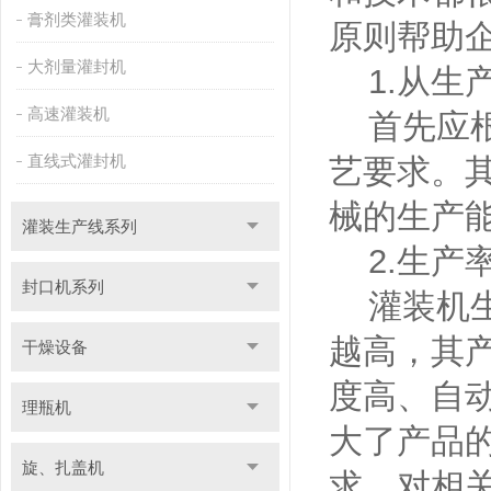
膏剂类灌装机
原则帮助
大剂量灌封机
1.从生
高速灌装机
首先应根
直线式灌封机
艺要求。
械的生产
灌装生产线系列
2.生产
封口机系列
灌装机生
越高，其
干燥设备
度高、自
理瓶机
大了产品
旋、扎盖机
求，对相