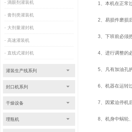
滴眼剂灌装机
1、本机在正常过
膏剂类灌装机
2、易损件磨损后
大剂量灌封机
3、下班前必须把
高速灌装机
直线式灌封机
4、进行调整的必
5、凡有加油孔的
灌装生产线系列
6、机器在运转过
封口机系列
7、因紧迫停机后
干燥设备
8、机身中蜗轮、蜗
理瓶机