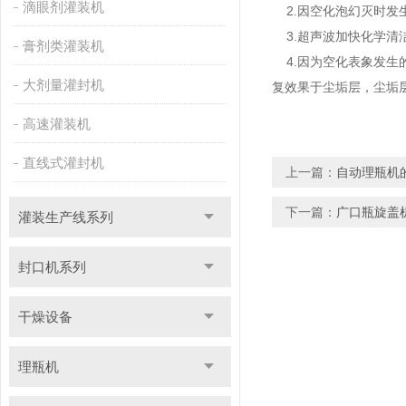
滴眼剂灌装机
2.因空化泡幻灭时发
3.超声波加快化学清
膏剂类灌装机
4.因为空化表象发生
大剂量灌封机
复效果于尘垢层，尘垢
高速灌装机
直线式灌封机
上一篇：
自动理瓶机
下一篇：
广口瓶旋盖
灌装生产线系列
封口机系列
干燥设备
理瓶机