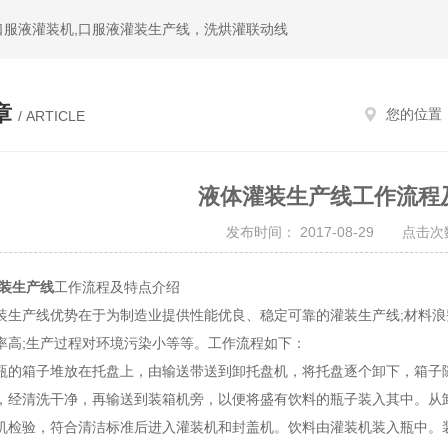
,口服液灌装机,口服液灌装生产线，洗烘灌联动线
章
您的位置
/ ARTICLE
液体灌装生产线工作流程
发布时间： 2017-08-29 点击次数
装生产线
工作流程及特点介绍
产线优势在于为制造业提供性能优良、稳定可靠的灌装生产线;材料浪费
率高;生产过程对环境污染小等等。工作流程如下：
箱子堆放在托盘上，由输送带送到卸托盘机，将托盘逐个卸下，箱子随
，经清洗干净，再输送到装箱机旁，以便将盛有饮料的瓶子装入其中。从
机检验，符合清洁标准后进入灌装机和封盖机。饮料由灌装机装入瓶中。