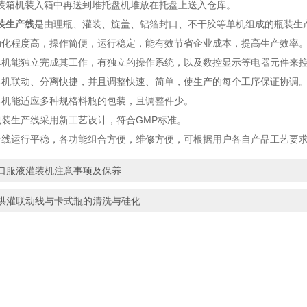
装箱机装入箱中再送到堆托盘机堆放在托盘上送入仓库。
装生产线
是由理瓶、灌装、旋盖、铝箔封口、不干胶等单机组成的瓶装生
程度高，操作简便，运行稳定，能有效节省企业成本，提高生产效率
能独立完成其工作，有独立的操作系统，以及数控显示等电器元件来控
联动、分离快捷，并且调整快速、简单，使生产的每个工序保证协调
能适应多种规格料瓶的包装，且调整件少。
生产线采用新工艺设计，符合GMP标准。
运行平稳，各功能组合方便，维修方便，可根据用户各自产品工艺要求
口服液灌装机注意事项及保养
烘灌联动线与卡式瓶的清洗与硅化