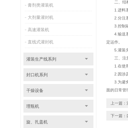
二、结构
膏剂类灌装机
1.进料系
大剂量灌封机
2.分注系
3.控制箱
高速灌装机
4.输送系
直线式灌封机
定运作。
5.灌装头
三、注意
灌装生产线系列
1.在使用
2.因涉及
封口机系列
3.为避免
面的日常管
干燥设备
上一篇：
理瓶机
下一篇：
旋、扎盖机