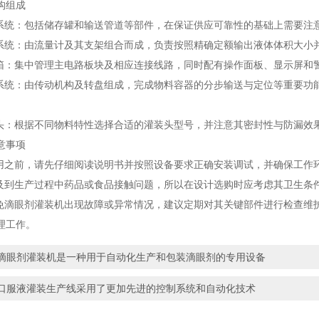
组成
统：包括储存罐和输送管道等部件，在保证供应可靠性的基础上需要注
统：由流量计及其支架组合而成，负责按照精确定额输出液体体积大小
：集中管理主电路板块及相应连接线路，同时配有操作面板、显示屏和
统：由传动机构及转盘组成，完成物料容器的分步输送与定位等重要功
：根据不同物料特性选择合适的灌装头型号，并注意其密封性与防漏效
事项
之前，请先仔细阅读说明书并按照设备要求正确安装调试，并确保工作
到生产过程中药品或食品接触问题，所以在设计选购时应考虑其卫生条
滴眼剂灌装机出现故障或异常情况，建议定期对其关键部件进行检查维
理工作。
滴眼剂灌装机是一种用于自动化生产和包装滴眼剂的专用设备
口服液灌装生产线采用了更加先进的控制系统和自动化技术