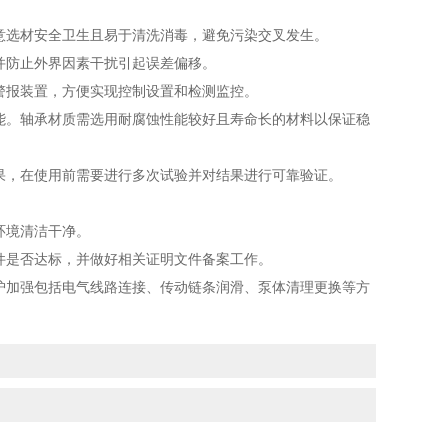
意选材安全卫生且易于清洗消毒，避免污染交叉发生。
并防止外界因素干扰引起误差偏移。
警报装置，方便实现控制设置和检测监控。
能。轴承材质需选用耐腐蚀性能较好且寿命长的材料以保证稳
果，在使用前需要进行多次试验并对结果进行可靠验证。
环境清洁干净。
件是否达标，并做好相关证明文件备案工作。
护加强包括电气线路连接、传动链条润滑、泵体清理更换等方