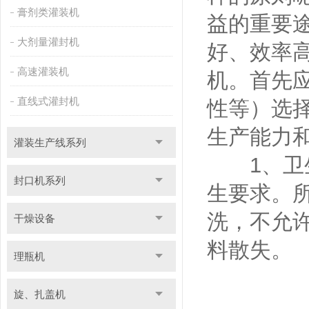
膏剂类灌装机
益的重要
大剂量灌封机
好、效率
高速灌装机
机。首先
直线式灌封机
性等）选
生产能力
灌装生产线系列
1、卫生
封口机系列
生要求。
洗，不允
干燥设备
料散失。
理瓶机
旋、扎盖机